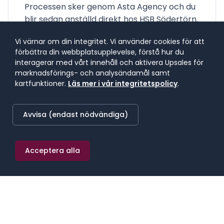
Processen sker genom Asta Agency och du
blir sedan anställd direkt hos HSB Södertörn.
Vi värnar om din integritet. Vi använder cookies för att
Om tjänsten
förbättra din webbplatsupplevelse, förstå hur du
interagerar med vårt innehåll och aktivera Upsales för
Som Verksamhetschef för projekt hos HSB
marknadsförings- och analysändamål samt
Södertörn får du en viktig roll i att leda,
kartfunktioner.
Läs mer i vår integritetspolicy
.
utveckla och samordna
verksamhetsområdet projekt. Rollen
Avvisa (endast nödvändiga)
kombinerar chefsansvar med egna
projektledningsuppdrag, vilket innebär att
du både leder genom närvaro och bidrar
Acceptera alla
operativt i kundnära projekt. Du rapporterar
till affärsområdeschef för
Fastighetsutveckling och blir en del av
ledningssammanhang där samverkan,
utveckling och gemensamma arbetssätt
står i fokus.