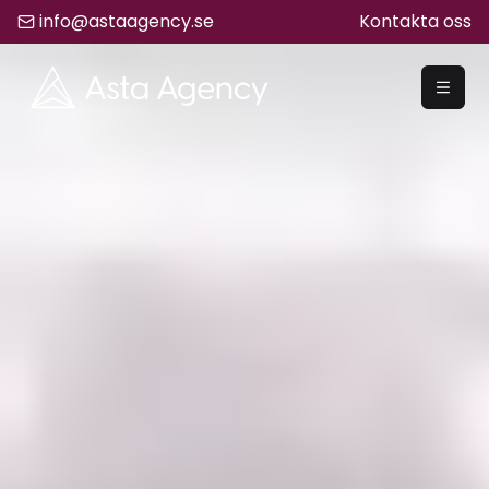
info@astaagency.se
Kontakta oss
REKRYTERA
Rekrytering
Säljrekrytering
Chefsrekrytering
Hyrrekrytering
Bemanning
Lediga Jobb