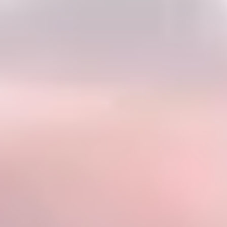
Bevaka Jobb
Om Asta
Nyheter
Verktyg
Kontakta oss
Rekrytera personal