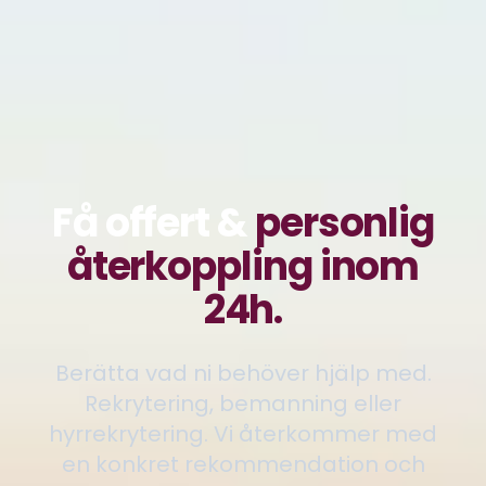
Få offert &
personlig
återkoppling inom
24h.
Berätta vad ni behöver hjälp med.
Rekrytering, bemanning eller
hyrrekrytering. Vi återkommer med
en konkret rekommendation och