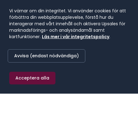
Vi värnar om din integritet. Vi använder cookies för att
Bemanning
förbättra din webbplatsupplevelse, förstå hur du
interagerar med vårt innehåll och aktivera Upsales för
marknadsförings- och analysändamål samt
Hyrrekrytering
kartfunktioner.
Läs mer i vår integritetspolicy
.
Avvisa (endast nödvändiga)
Vet ej än
Acceptera alla
Tillbaka
Nästa
VAD HÄNDER SEDAN?
Du fyller i formuläret
Tre korta steg. Tjänst, behov, kontakt. Tar under