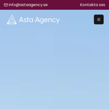
info@astaagency.se
Kontakta oss
REKRYTERA
Rekrytering
Säljrekrytering
Chefsrekrytering
Hyrrekrytering
Bemanning
Lediga Jobb