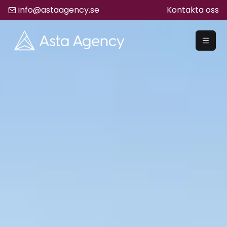
info@astaagency.se
Kontakta oss
REKRYTERA
Rekrytering
Säljrekrytering
Chefsrekrytering
Hyrrekrytering
Bemanning
Lediga Jobb