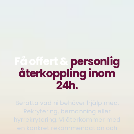
Få offert &
personlig
återkoppling inom
24h.
Berätta vad ni behöver hjälp med.
Rekrytering, bemanning eller
hyrrekrytering. Vi återkommer med
en konkret rekommendation och