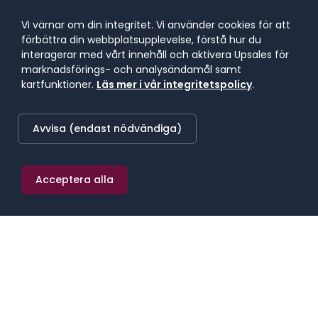
Vi värnar om din integritet. Vi använder cookies för att
Bemanning
förbättra din webbplatsupplevelse, förstå hur du
interagerar med vårt innehåll och aktivera Upsales för
marknadsförings- och analysändamål samt
Hyrrekrytering
kartfunktioner.
Läs mer i vår integritetspolicy
.
Avvisa (endast nödvändiga)
Vet ej än
Acceptera alla
Tillbaka
Nästa
VAD HÄNDER SEDAN?
Du fyller i formuläret
Tre korta steg. Tjänst, behov, kontakt. Tar under